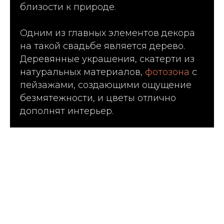
близости к природе.
Одним из главных элементов декора
на такой свадьбе является дерево.
Деревянные украшения, скатерти из
натуральных материалов,
фотозона
с
пейзажами, создающими ощущение
безмятежности, и цветы отлично
дополнят интерьер.