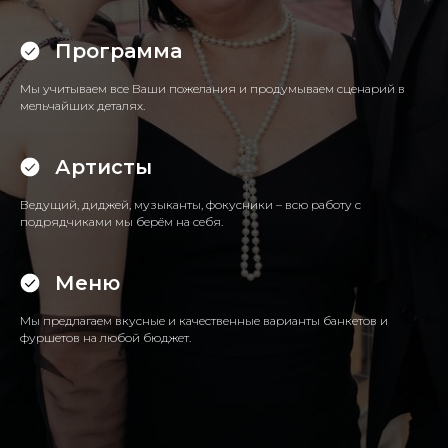
Программа
Мы учитываем все Ваши пожелания и продумываем сценарий в
мельчайших деталях.
Артисты
Ведущий, диджей, музыканты, фокусники – всю работу с
подрядчиками мы берём на себя.
Меню
Мы предлагаем вкусные и качественные варианты банкетов и
фуршетов на любой бюджет.